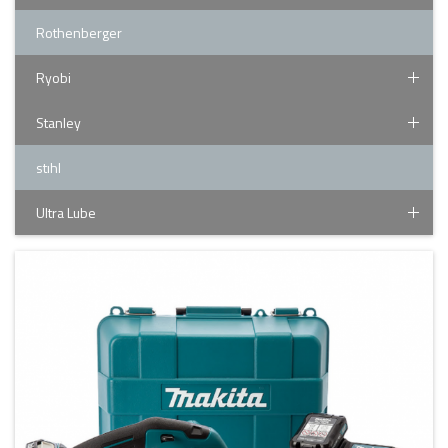
Rothenberger
Ryobi
Stanley
stıhl
Ultra Lube