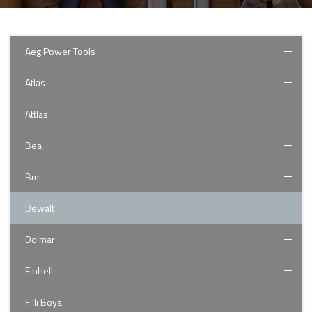
Aeg Power Tools
Atlas
Attlas
Bea
Bmı
Dewalt
Dolmar
Einhell
Filli Boya