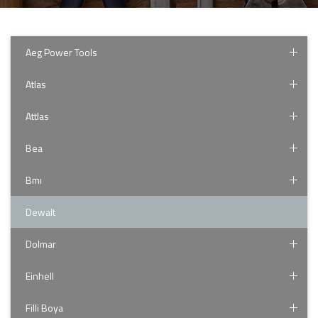
Aeg Power Tools
Atlas
Attlas
Bea
Bmı
Dewalt
Dolmar
Einhell
Filli Boya