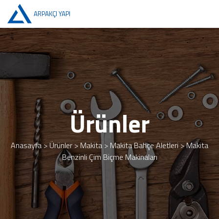
ARPAKÇI YAPI
Ürünler
Anasayfa
>
Ürünler
>
Makita
>
Makita Bahçe Aletleri
>
Makita
Benzinli Çim Biçme Makinaları