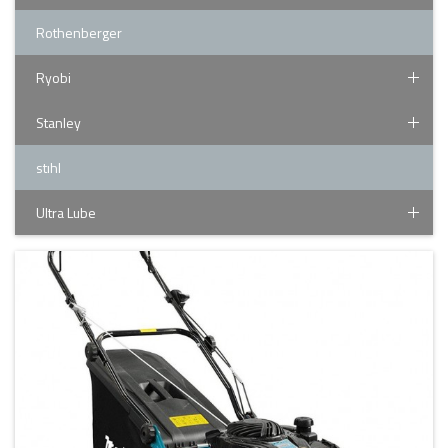
Rothenberger
Ryobi
Stanley
stıhl
Ultra Lube