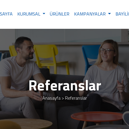
SAYFA
KURUMSAL
ÜRÜNLER
KAMPANYALAR
BAYIL
Referanslar
Anasayfa
> Referanslar