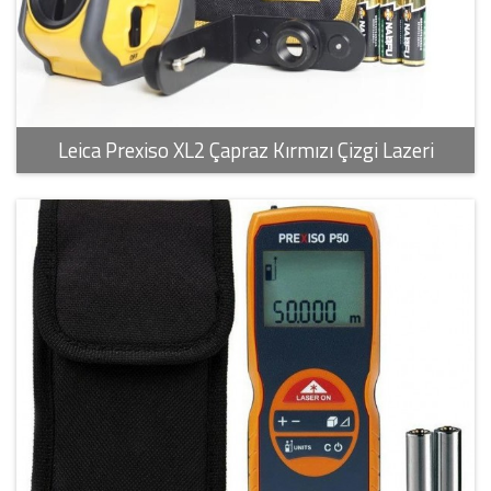
Leica Prexiso XL2 Çapraz Kırmızı Çizgi Lazeri