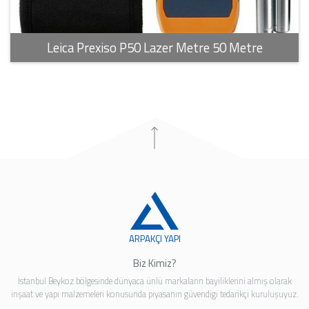
Leica Prexiso P50 Lazer Metre 50 Metre
ARPAKÇI YAPI
Biz Kimiz?
İstanbul Beykoz bölgesinde dünyaca ünlü markaların bayiliklerini almış olarak
inşaat ve yapı malzemeleri konusunda piyasanın güvendigi tedarikçi kuruluşuyuz.