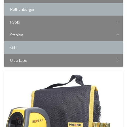
Rothenberger
Ryobi
Stanley
stıhl
Ultra Lube