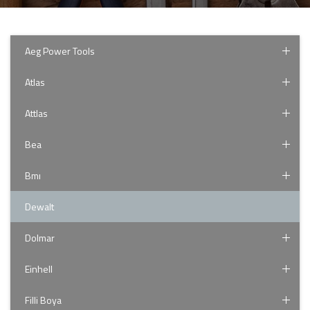
Aeg Power Tools
Atlas
Attlas
Bea
Bmı
Dewalt
Dolmar
Einhell
Filli Boya