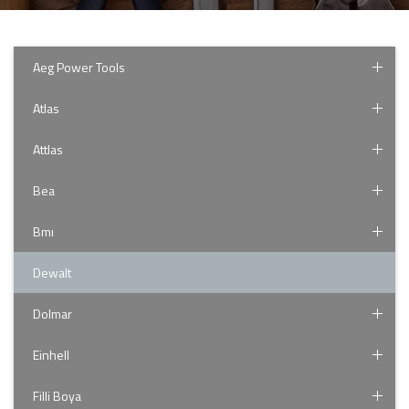
Aeg Power Tools
Atlas
Attlas
Bea
Bmı
Dewalt
Dolmar
Einhell
Filli Boya