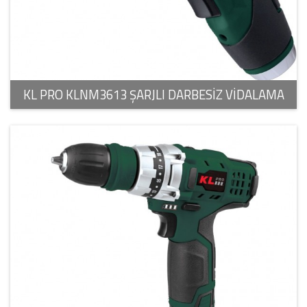
KL PRO KLNM3613 ŞARJLI DARBESİZ VİDALAMA