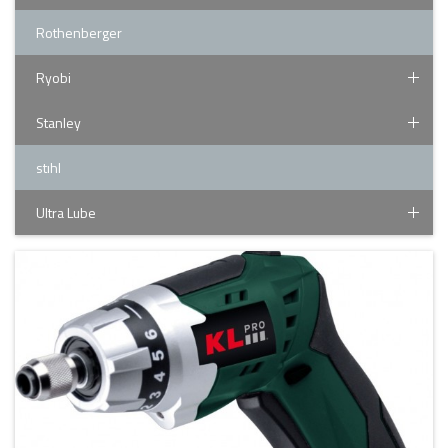
Rothenberger
Ryobi
Stanley
stıhl
Ultra Lube