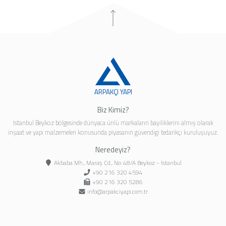
ARPAKÇI YAPI
Biz Kimiz?
İstanbul Beykoz bölgesinde dünyaca ünlü markaların bayiliklerini almış olarak
inşaat ve yapı malzemeleri konusunda piyasanın güvendigi tedarikçi kuruluşuyuz.
Neredeyiz?
Akbaba Mh., Maraş Cd., No: 48/A Beykoz - İstanbul
+90 216 320 4594
+90 216 320 5286
info@arpakciyapi.com.tr