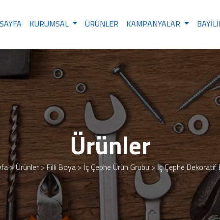
SAYFA
KURUMSAL
ÜRÜNLER
KAMPANYALAR
BAYIL
Ürünler
fa
>
Ürünler
>
Filli Boya
>
İç Çephe Ürün Grubu
>
İç Çephe Dekoratif