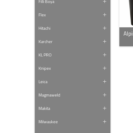
Filli Boya
Flex
Hitachi
Alp
Karcher
KL PRO
Knipex
Leica
Magmaweld
Makita
Milwaukee