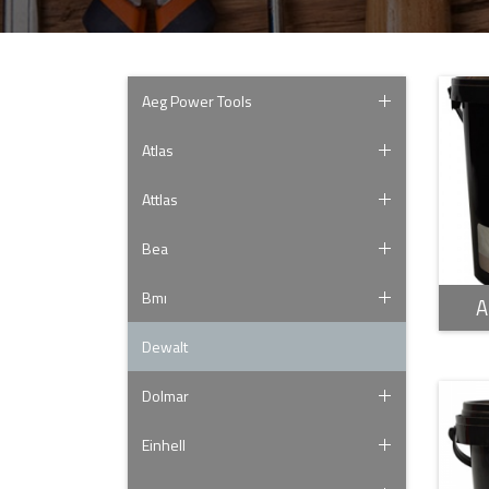
Aeg Power Tools
Atlas
Attlas
Bea
Bmı
A
Dewalt
Dolmar
Einhell