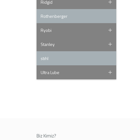
Ridgid
Rothenberger
Ryobi
Stanley
stıhl
Ultra Lube
Biz Kimiz?