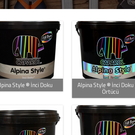
lpina Style ® İnci Doku
Alpina Style ® İnci Doku 
Örtücü